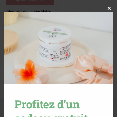
Continue with
Facebook
Hydrolat de Laurier Noble
Close
8,000
د.ت
this
Continue with
Google
modul
Vu récemment
Vous n'avez consulté aucun produit récemment.
Profitez d’un
Contact Us