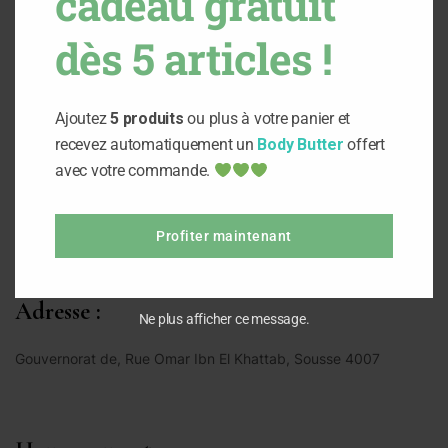
cadeau gratuit
Si vous avez des questions veuillez nous les envoyer vers :
dès 5 articles !
contact@madoucenature.tn
Ajoutez
5 produits
ou plus à votre panier et
recevez automatiquement un
Body Butter
offert
avec votre commande.
APPELEZ NOUS
93 945 775
Profiter maintenant
Adresse :
Ne plus afficher ce message.
Gouvernorat de, Rue Omar Ibn El Khattab, Sousse 4007