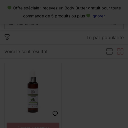
0
Offre spéciale : recevez un Body Butter gratuit pour toute
Connexion
commande de 5 produits ou plus
Ignorer
Tri par popularité
Voici le seul résultat
Se souvenir de moi
Mot de passe oublié
Se connecter
Créer un compte
Se connecter avec
Ajouter au panier