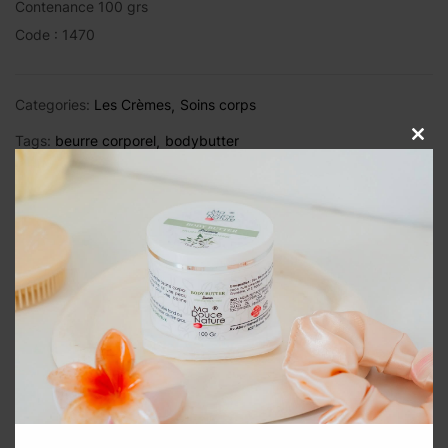
Contenance 100 grs
Code : 1470
Categories:
Les Crèmes
Soins corps
Tags:
beurre corporel
bodybutter
Close
this
modul
Description
Avis (0)