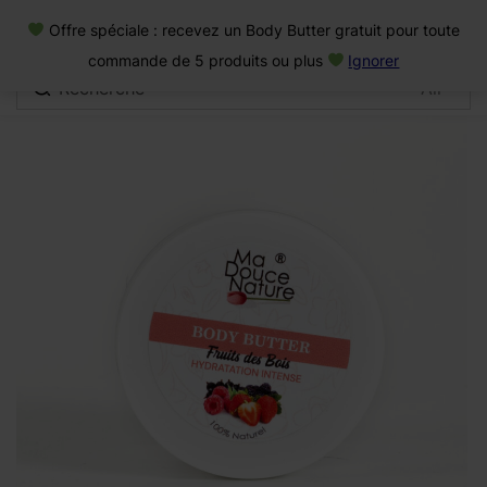
0
Offre spéciale : recevez un Body Butter gratuit pour toute
Connexion
commande de 5 produits ou plus
Ignorer
Se souvenir de moi
Mot de passe oublié
Se connecter
Créer un compte
Se connecter avec