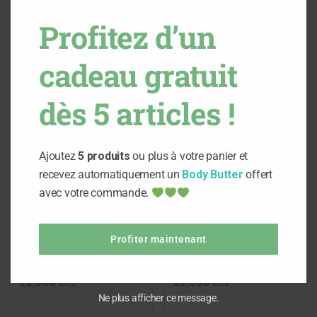
Produits apparentés
Profitez d’un
cadeau gratuit
dès 5 articles !
Ajoutez
5 produits
ou plus à votre panier et
recevez automatiquement un
Body Butter
offert
avec votre commande.
Ajouter au panier
Ajouter au panier
Profiter maintenant
Huile de massage et soin
Huile de massage
fraîche Pêche
Gourmande Fruits rouges
22,000
د.ت
22,000
د.ت
Ne plus afficher ce message.