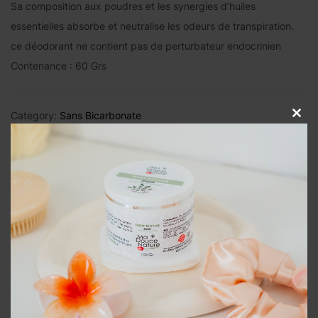
Sa composition aux poudres et les synergies d’huiles
essentielles absorbe et neutralise les odeurs de transpiration.
ce déodorant ne contient pas de perturbateur endocrinien
Contenance : 60 Grs
Category:
Sans Bicarbonate
Close
this
modul
Description
Avis (0)