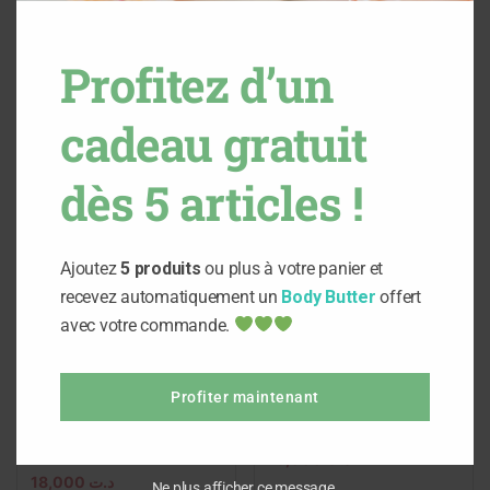
Produits apparentés
Profitez d’un
cadeau gratuit
dès 5 articles !
Ajoutez
5 produits
ou plus à votre panier et
recevez automatiquement un
Body Butter
offert
avec votre commande.
Ajouter au panier
Ajouter au panier
Profiter maintenant
Déodorant crème
Déodorant crème Lavande
framboise ( Sans
( Sans Bicarbonate )
Bicarbonate )
18,000
د.ت
18,000
د.ت
Ne plus afficher ce message.