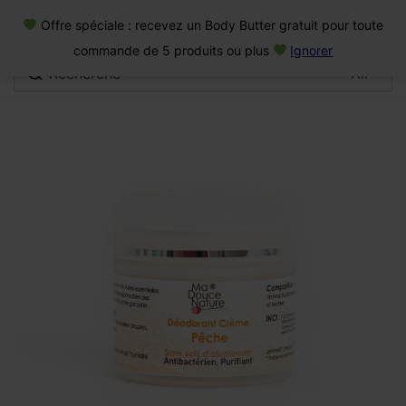
0
Offre spéciale : recevez un Body Butter gratuit pour toute
Connexion
commande de 5 produits ou plus
Ignorer
Se souvenir de moi
Mot de passe oublié
Se connecter
Créer un compte
Se connecter avec