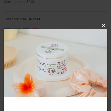
Contenance : 50Grs
Category:
Les Baumes
Close
this
modul
Description
Avis (0)
Produits apparentés