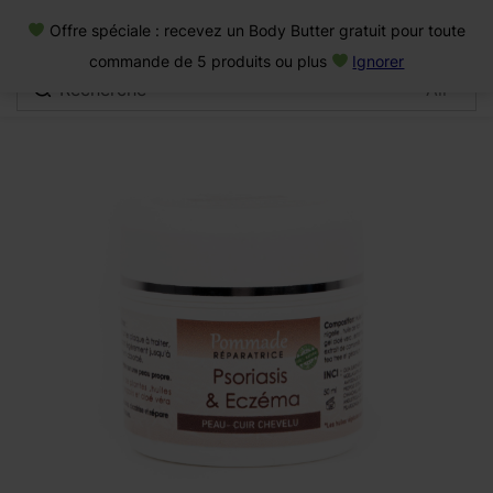
0
Offre spéciale : recevez un Body Butter gratuit pour toute
Connexion
commande de 5 produits ou plus
Ignorer
Se souvenir de moi
Mot de passe oublié
Se connecter
Créer un compte
Se connecter avec