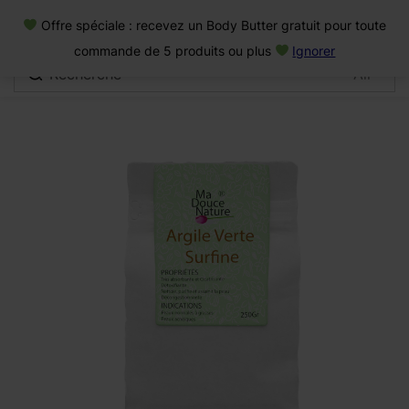
0
Offre spéciale : recevez un Body Butter gratuit pour toute
Connexion
commande de 5 produits ou plus
Ignorer
Se souvenir de moi
Mot de passe oublié
Se connecter
Créer un compte
Se connecter avec