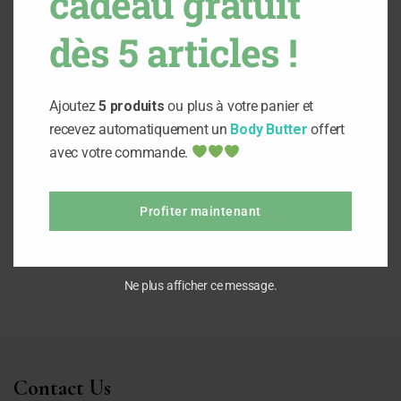
cadeau gratuit
dès 5 articles !
Ajouter au panier
Ajouter au panier
Ajoutez
5 produits
ou plus à votre panier et
recevez automatiquement un
Body Butter
offert
Masque argile Rose
Argile Marron Ghassoul
(Tfal)
avec votre commande.
12,000
د.ت
10,000
د.ت
Profiter maintenant
Ne plus afficher ce message.
Contact Us