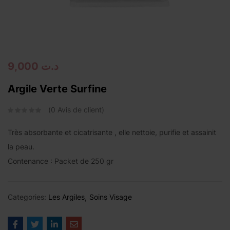
Continue with
Facebook
Continue with
Google
9,000
د.ت
Argile Verte Surfine
0
Avis de client
Très absorbante et cicatrisante , elle nettoie, purifie et assainit
la peau.
Contenance : Packet de 250 gr
Categories:
Les Argiles
Soins Visage