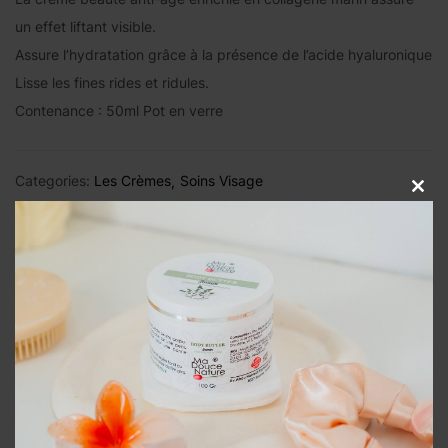
un effet liftant visible.
Assure l’hydratation grâce à la présence de l’acide hyaluronique
Lisse les fines rides et ridules.
Contenance : 50ml Pot en verre
Categories:
Les Crèmes
Soins Visage
Close
Tags:
anti âge
collagène marin
crème visage
liftant
this
modul
Description
Avis (0)