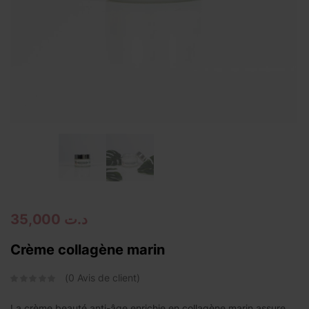
Continue with
Facebook
Continue with
Google
35,000
د.ت
Crème collagène marin
0
Avis de client
La crème beauté anti-âge enrichie en collagène marin assure