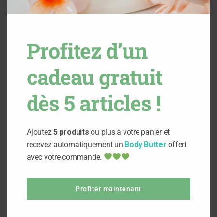
Profitez d’un
Produits apparentés
cadeau gratuit
dès 5 articles !
Ajoutez
5 produits
ou plus à votre panier et
recevez automatiquement un
Body Butter
offert
avec votre commande.
Ajouter au panier
Ajouter au panier
Profiter maintenant
Démaquillant à la rose
1
Note
5.00