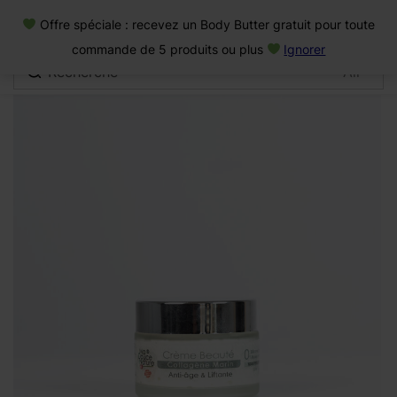
0
Offre spéciale : recevez un Body Butter gratuit pour toute
Connexion
commande de 5 produits ou plus
Ignorer
Se souvenir de moi
Mot de passe oublié
Se connecter
Créer un compte
Se connecter avec