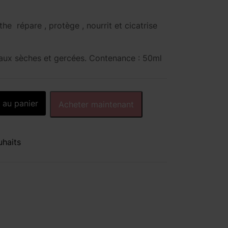
e répare , protège , nourrit et cicatrise
aux sèches et gercées.
Contenance : 50ml
 au panier
Acheter maintenant
uhaits