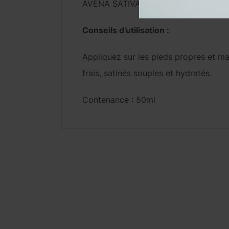
AVENA SATIVA KERNEL EXTRACT , G
Conseils d’utilisation :
Appliquez sur les pieds propres et mas
frais, satinés souples et hydratés.
Contenance : 50ml