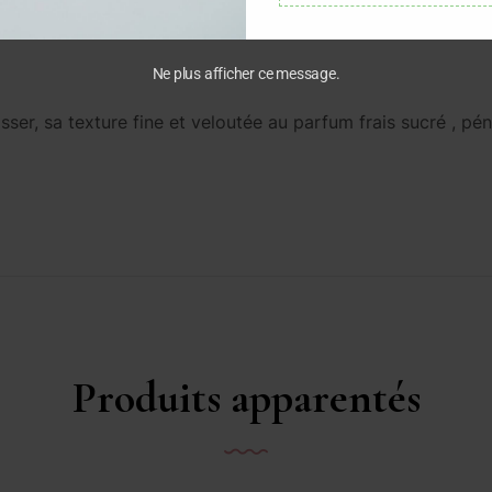
LYCERIN , TOCOPHEROL .
Ne plus afficher ce message.
ser, sa texture fine et veloutée au parfum frais sucré , pén
Produits apparentés