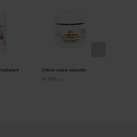
 hydratant
Crème mains veloutée
Lait de corp
16,500
د.ت
22,500
د.ت