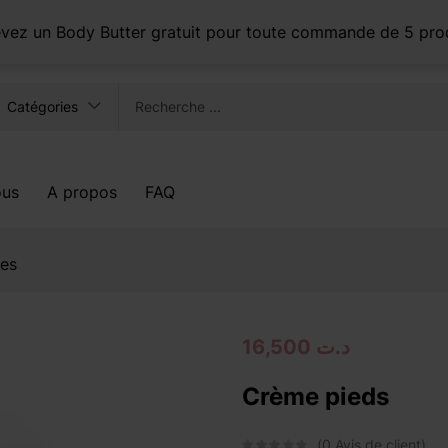
Lun-Ven: 09:00 - 17:00
cevez un Body Butter gratuit pour toute commande de 5 pro
Catégories
ous
A propos
FAQ
es
16,500
د.ت
Crème pieds
0
Avis de client