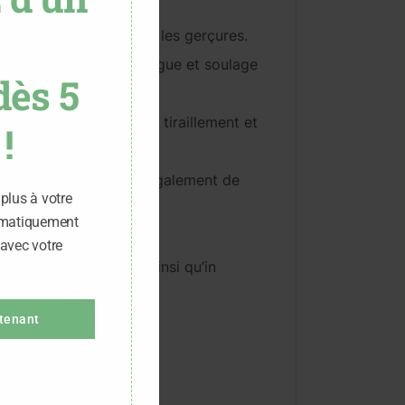
nsibles et atopiques.
risation et lutte contre les gerçures.
 de lutter contre la fatigue et soulage
dès 5
fort comme gerçures et tiraillement et
!
vitamine A, permettant également de
plus à votre
onction protectrice.
omatiquement
 avec votre
 beaucoup de douceur ainsi qu’in
ntenant
USTIFOLIA OIL
OWER EXTRACT