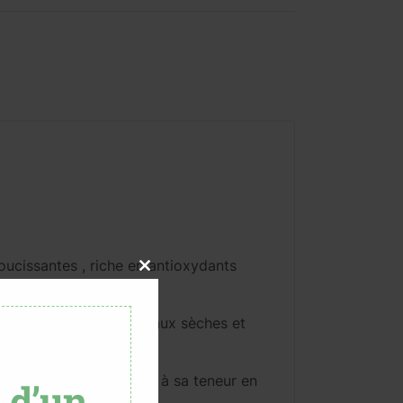
oucissantes , riche en antioxydants
Close
e.
this
ecommandée pour les peaux sèches et
module
tient le pH cutané grâce à sa teneur en
z d’un