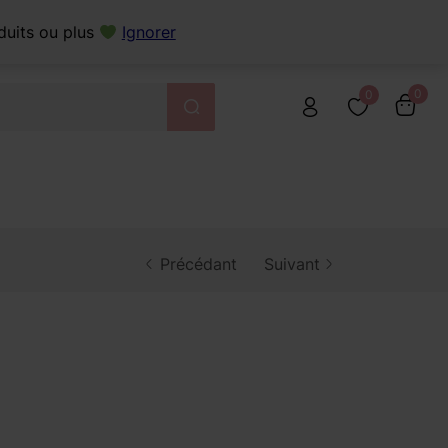
Livraison à domicile gratuite à partir de 125 dt
93 945 775
duits ou plus
Ignorer
0
0
Précédant
Suivant