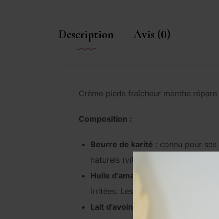
Description
Avis (0)
Crème pieds fraîcheur menthe répare ,
Composition :
Beurre de karité
: connu pour ses 
naturels (vitamines A et E) , il mai
Huile d’amandes douces
: nourris
irritées. Les oméga-9 qu’elle renfe
Lait d’avoine
: Protecteur, et apais