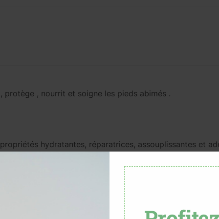
 protège , nourrit et soigne les pieds abimés .
propriétés hydratantes, réparatrices, assouplissantes et ad
ntient l’hydratation de la peau en la laissant souple et satiné
sante pour tous les types de peaux, et particulièrement r
rme jouent un rôle dans le maintien de sa souplesse.
ant pour la peau , il restaure le film hydrolipidique et main
Profite