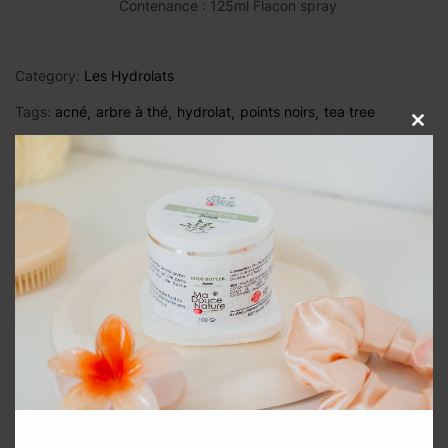
Contenance : 125ml Flacon spray
Category:
Les Hydrolats
Tags:
acné
arbre à thé
hydrolat
points noirs
tea tree
Close
this
modul
Description
Avis (0)
Produits apparentés