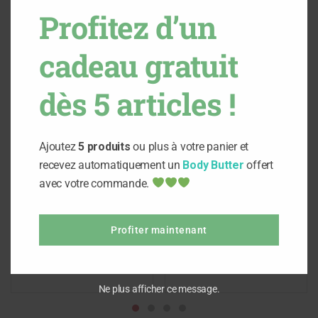
Profitez d’un
cadeau gratuit
dès 5 articles !
Ajoutez
5 produits
ou plus à votre panier et
recevez automatiquement un
Body Butter
offert
avec votre commande.
Ajouter au panier
Ajouter au panier
Hydrolat de lavande
Hydrolat d’Oliban
Profiter maintenant
12,000
د.ت
18,000
د.ت
Ne plus afficher ce message.