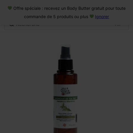
0
Offre spéciale : recevez un Body Butter gratuit pour toute
Connexion
commande de 5 produits ou plus
Ignorer
Se souvenir de moi
Mot de passe oublié
Se connecter
Créer un compte
Se connecter avec